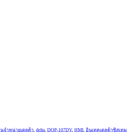
ทนจำหน่ายเดลต้า
,
delta
,
DOP-107DV
,
HMI
,
อินเทคเดลต้าซิสเทม