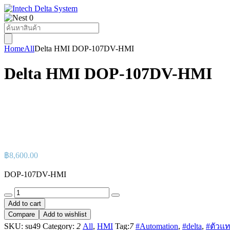
0
Products
search
Home
All
Delta HMI DOP-107DV-HMI
Delta HMI DOP-107DV-HMI
฿
8,600.00
DOP-107DV-HMI
Delta
HMI
Add to cart
DOP-
Compare
Add to wishlist
107DV-
SKU:
su49
Category:
2
All
,
HMI
Tag:
7
#Automation
,
#delta
,
#ตัวแ
HMI