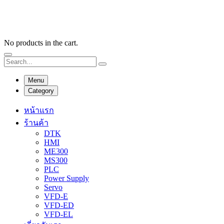
No products in the cart.
Menu
Category
หน้าแรก
ร้านค้า
DTK
HMI
ME300
MS300
PLC
Power Supply
Servo
VFD-E
VFD-ED
VFD-EL