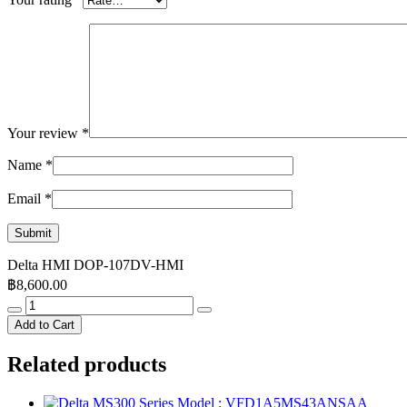
Your review
*
Name
*
Email
*
Delta HMI DOP-107DV-HMI
฿
8,600.00
Delta
HMI
Add to Cart
DOP-
107DV-
Related products
HMI
quantity