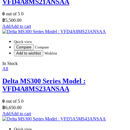
VFD4A8MS21ANSAA
0
out of 5
0
฿
5,500.00
Add to cart
Quick view
Compare
Compare
Add to wishlist
Wishlist
In Stock
All
Delta MS300 Series Model :
VFD4A8MS23ANSAA
0
out of 5
0
฿
6,650.00
Add to cart
Quick view