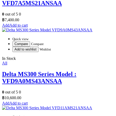
VFD7A5MS21ANSAA
0
out of 5
0
฿
7,400.00
Add to cart
Quick view
Compare
Compare
Add to wishlist
Wishlist
In Stock
All
Delta MS300 Series Model :
VFD9A0MS43ANSAA
0
out of 5
0
฿
10,600.00
Add to cart