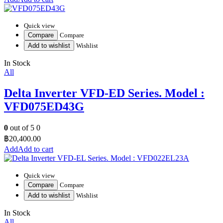
Quick view
Compare
Compare
Add to wishlist
Wishlist
In Stock
All
Delta Inverter VFD-ED Series. Model :
VFD075ED43G
0
out of 5
0
฿
20,400.00
Add to cart
Quick view
Compare
Compare
Add to wishlist
Wishlist
In Stock
All