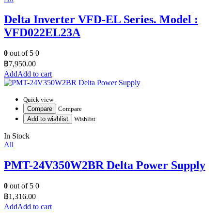
Delta Inverter VFD-EL Series. Model :
VFD022EL23A
0
out of 5
0
฿
7,950.00
Add to cart
Quick view
Compare
Compare
Add to wishlist
Wishlist
In Stock
All
PMT-24V350W2BR Delta Power Supply
0
out of 5
0
฿
1,316.00
Add to cart