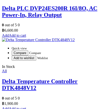
Delta PLC DVP24ES200R 16I/8O, AC
Power-In, Relay Output
0
out of 5
0
฿
6,600.00
Add to cart
Quick view
Compare
Compare
Add to wishlist
Wishlist
In Stock
All
Delta Temperature Controller
DTK4848V12
0
out of 5
0
฿
1,900.00
Add to cart