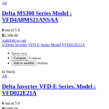
All
Delta MS300 Series Model :
VFD4A8MS21ANSAA
0
out of 5
0
฿
5,500.00
Add to cart
Quick view
Compare
Compare
Add to wishlist
Wishlist
In Stock
All
Delta Inverter VFD-E Series. Model :
VFD022E21A
0
out of 5
0
฿
9,600.00