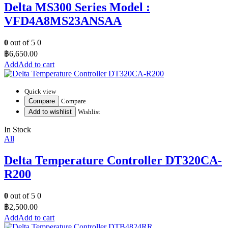
Delta MS300 Series Model :
VFD4A8MS23ANSAA
0
out of 5
0
฿
6,650.00
Add to cart
Quick view
Compare
Compare
Add to wishlist
Wishlist
In Stock
All
Delta Temperature Controller DT320CA-
R200
0
out of 5
0
฿
2,500.00
Add to cart