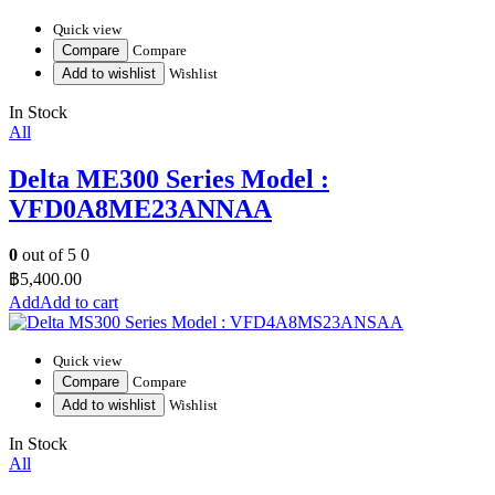
Quick view
Compare
Compare
Add to wishlist
Wishlist
In Stock
All
Delta ME300 Series Model :
VFD0A8ME23ANNAA
0
out of 5
0
฿
5,400.00
Add to cart
Quick view
Compare
Compare
Add to wishlist
Wishlist
In Stock
All