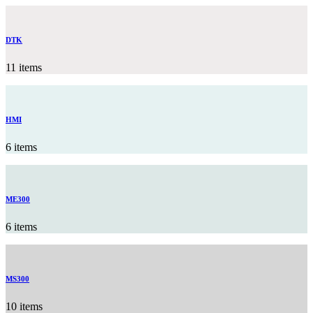
DTK
11 items
HMI
6 items
ME300
6 items
MS300
10 items