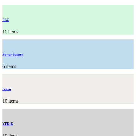
PLC
11 items
Power Supper
6 items
Servo
10 items
VFD-E
10 items