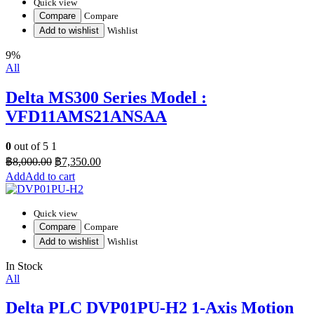
Quick view
Compare
Compare
Add to wishlist
Wishlist
9%
All
Delta MS300 Series Model :
VFD11AMS21ANSAA
0
out of 5
1
฿
8,000.00
฿
7,350.00
Add to cart
Quick view
Compare
Compare
Add to wishlist
Wishlist
In Stock
All
Delta PLC DVP01PU-H2 1-Axis Motion