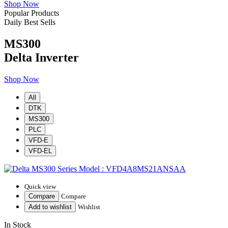
Shop Now
Popular Products
Daily Best Sells
MS300
Delta Inverter
Shop Now
All
DTK
MS300
PLC
VFD-E
VFD-EL
Quick view
Compare
Compare
Add to wishlist
Wishlist
In Stock