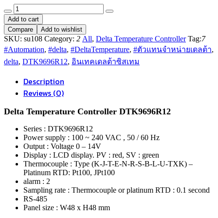
Delta
Temperature
Add to cart
Controller
Compare
Add to wishlist
DTK9696R12
SKU:
su108
Category:
2
All
,
Delta Temperature Controller
Tag:
7
quantity
#Automation
,
#delta
,
#DeltaTemperature
,
#ตัวแทนจำหน่ายเดลต้า
,
delta
,
DTK9696R12
,
อินเทคเดลต้าซิสเทม
Description
Reviews (0)
Delta Temperature Controller DTK9696R12
Series : DTK9696R12
Power supply : 100 ~ 240 VAC , 50 / 60 Hz
Output : Voltage 0 – 14V
Display : LCD display. PV : red, SV : green
Thermocouple : Type (K-J-T-E-N-R-S-B-L-U-TXK) –
Platinum RTD: Pt100, JPt100
alarm : 2
Sampling rate : Thermocouple or platinum RTD : 0.1 second
RS-485
Panel size : W48 x H48 mm