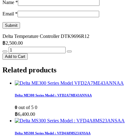
Name
*
Email
*
Delta Temperature Controller DTK9696R12
฿
2,500.00
Delta
Temperature
Add to Cart
Controller
DTK9696R12
Related products
quantity
Delta ME300 Series Model : VFD2A7ME43ANNAA
0
out of 5
0
฿
6,400.00
Delta MS300 Series Model : VFD4A8MS23ANSAA