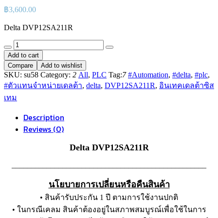
฿
3,600.00
Delta DVP12SA211R
Delta
PLC
Add to cart
DVP12SA211R
Compare
Add to wishlist
8I/4O,
SKU:
su58
Category:
2
All
,
PLC
Tag:
7
#Automation
,
#delta
,
#plc
,
Relay
#ตัวแทนจำหน่ายเดลต้า
,
delta
,
DVP12SA211R
,
อินเทคเดลต้าซิส
Output,
3
เทม
COM
Ports
Description
(RS-
Reviews (0)
232
x1,
Delta DVP12SA211R
RS-
485
__________________________________________________
x2),
Left-
side
นโยบายการเปลี่ยนหรือคืนสินค้า
Expansion
• สินค้ารับประกัน 1 ปี ตามการใช้งานปกติ
Port
• ในกรณีเคลม สินค้าต้องอยู่ในสภาพสมบูรณ์เพื่อใช้ในการ
quantity