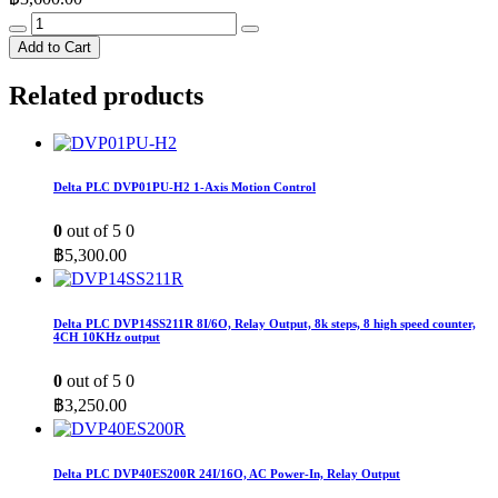
Delta
PLC
Add to Cart
DVP12SA211R
8I/4O,
Related products
Relay
Output,
3
COM
Ports
Delta PLC DVP01PU-H2 1-Axis Motion Control
(RS-
232
0
out of 5
0
x1,
฿
5,300.00
RS-
485
x2),
Left-
Delta PLC DVP14SS211R 8I/6O, Relay Output, 8k steps, 8 high speed counter,
4CH 10KHz output
side
Expansion
Port
0
out of 5
0
quantity
฿
3,250.00
Delta PLC DVP40ES200R 24I/16O, AC Power-In, Relay Output