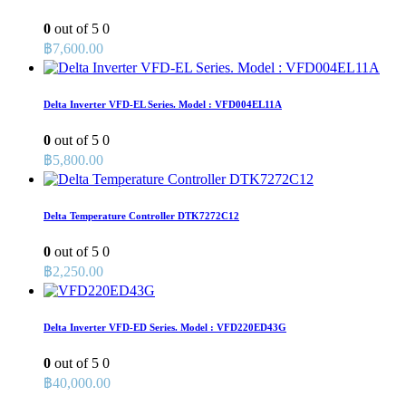
0
out of 5
0
฿
7,600.00
Delta Inverter VFD-EL Series. Model : VFD004EL11A
0
out of 5
0
฿
5,800.00
Delta Temperature Controller DTK7272C12
0
out of 5
0
฿
2,250.00
Delta Inverter VFD-ED Series. Model : VFD220ED43G
0
out of 5
0
฿
40,000.00