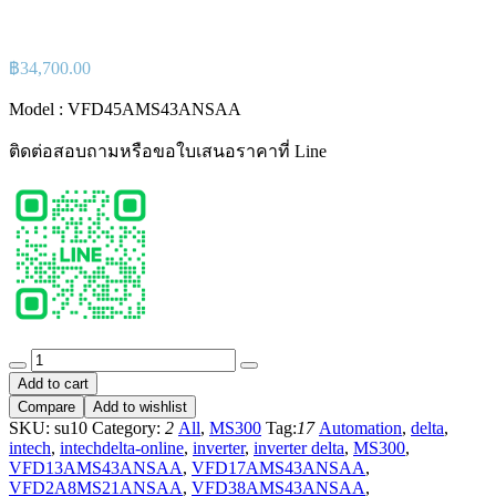
฿
34,700.00
Model : VFD45AMS43ANSAA
ติดต่อสอบถามหรือขอใบเสนอราคาที่ Line
Delta
MS300
Add to cart
Series
Compare
Add to wishlist
Model
SKU:
su10
Category:
2
All
,
MS300
Tag:
17
Automation
,
delta
,
:
intech
,
intechdelta-online
,
inverter
,
inverter delta
,
MS300
,
VFD45AMS43ANSAA
VFD13AMS43ANSAA
,
VFD17AMS43ANSAA
,
quantity
VFD2A8MS21ANSAA
,
VFD38AMS43ANSAA
,