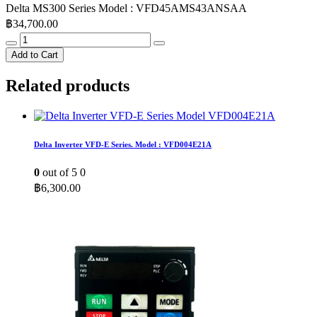
Delta MS300 Series Model : VFD45AMS43ANSAA
฿
34,700.00
Delta
MS300
Add to Cart
Series
Model
Related products
:
VFD45AMS43ANSAA
quantity
Delta Inverter VFD-E Series. Model : VFD004E21A
0
out of 5
0
฿
6,300.00