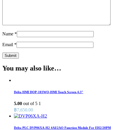
Name
*
Email
*
You may also like…
Delta HMI DOP-103WQ-HMI Touch Screen 4.3″
5.00
out of 5
1
฿
7,650.00
Delta PLC DVP06XA-H2 4AI/2AO Function Module For EH2/20PM