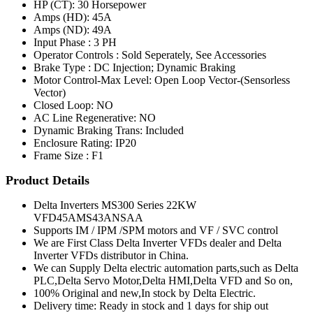
HP (CT): 30 Horsepower
Amps (HD): 45A
Amps (ND): 49A
Input Phase : 3 PH
Operator Controls : Sold Seperately, See Accessories
Brake Type : DC Injection; Dynamic Braking
Motor Control-Max Level: Open Loop Vector-(Sensorless
Vector)
Closed Loop: NO
AC Line Regenerative: NO
Dynamic Braking Trans: Included
Enclosure Rating: IP20
Frame Size : F1
Product Details
Delta Inverters MS300 Series 22KW
VFD45AMS43ANSAA
Supports IM / IPM /SPM motors and VF / SVC control
We are First Class Delta Inverter VFDs dealer and Delta
Inverter VFDs distributor in China.
We can Supply Delta electric automation parts,such as Delta
PLC,Delta Servo Motor,Delta HMI,Delta VFD and So on,
100% Original and new,In stock by Delta Electric.
Delivery time: Ready in stock and 1 days for ship out