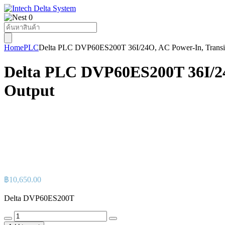
0
Products
search
Home
PLC
Delta PLC DVP60ES200T 36I/24O, AC Power-In, Transist
Delta PLC DVP60ES200T 36I/24O
Output
฿
10,650.00
Delta DVP60ES200T
Delta
PLC