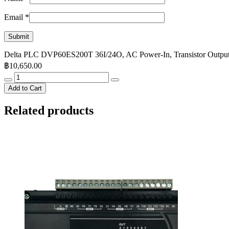
Email
*
Delta PLC DVP60ES200T 36I/24O, AC Power-In, Transistor Output
฿
10,650.00
Delta
PLC
Add to Cart
DVP60ES200T
36I/24O,
Related products
AC
Power-
In,
Transistor
Output,
2-
Axis
100kHz
Pulse
Output
quantity