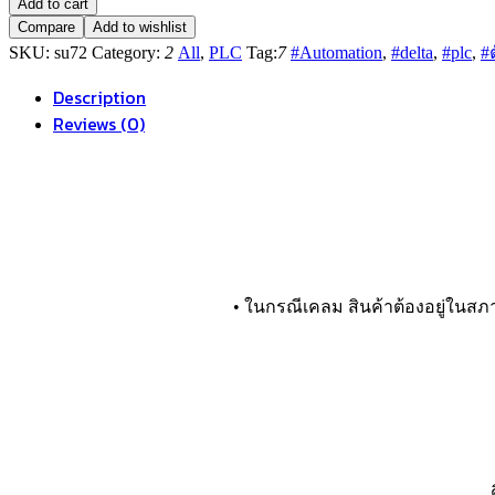
Add to cart
DVP60ES200T
Compare
Add to wishlist
36I/24O,
SKU:
su72
Category:
2
All
,
PLC
Tag:
7
#Automation
,
#delta
,
#plc
,
#
AC
Power-
Description
In,
Transistor
Reviews (0)
Output,
2-
Axis
100kHz
Pulse
Output
quantity
• ในกรณีเคลม สินค้าต้องอยู่ในส