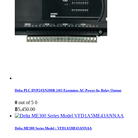
Delta PLC DVP24XN200R 24O Extension, AC Power-In, Relay Output
0
out of 5
0
฿
5,450.00
Delta ME300 Series Model : VFD1A5ME43ANNAA