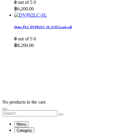
0
out of 5
0
฿
6,200.00
Delta PLC DVP02LC-SL 2CH Load-cell
0
out of 5
0
฿
8,200.00
No products in the cart.
Menu
Category